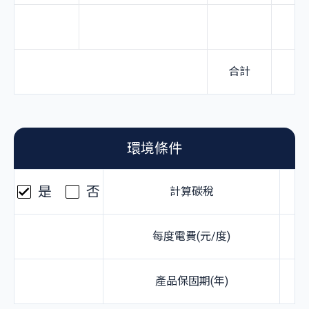
合計
0
環境條件
是
否
計算碳稅
每度電費(元/度)
產品保固期(年)